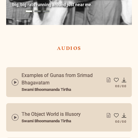
big, big rats running around just near me.
audios
Examples of Gunas from Srimad
Bhagavatam
0:0
/
0:0
Swami Bhoomananda Tirtha
The Object World is Illusory
Swami Bhoomananda Tirtha
0:0
/
0:0