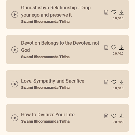
Guru-shishya Relationship - Drop
your ego and preserve it
0:0
/
0:0
Swami Bhoomananda Tirtha
Devotion Belongs to the Devotee, not
God
0:0
/
0:0
Swami Bhoomananda Tirtha
Love, Sympathy and Sacrifice
Swami Bhoomananda Tirtha
0:0
/
0:0
How to Divinize Your Life
Swami Bhoomananda Tirtha
0:0
/
0:0