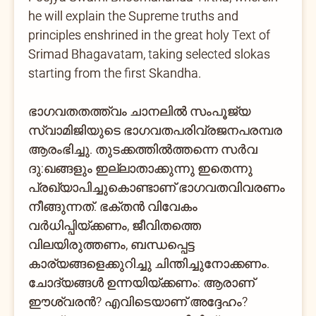
he will explain the Supreme truths and
principles enshrined in the great holy Text of
Srimad Bhagavatam, taking selected slokas
starting from the first Skandha.
ഭാഗവതതത്ത്വം ചാനലില്‍ സംപൂജ്യ
സ്വാമിജിയുടെ ഭാഗവതപരിവ്രജനപരമ്പര
ആരംഭിച്ചു. തുടക്കത്തില്‍ത്തന്നെ സര്‍വ
ദു:ഖങ്ങളും ഇല്ലാതാക്കുന്നു ഇതെന്നു
പ്രഖ്യാപിച്ചുകൊണ്ടാണ് ഭാഗവതവിവരണം
നീങ്ങുന്നത്. ഭക്തന്‍ വിവേകം
വര്‍ധിപ്പിയ്ക്കണം, ജീവിതത്തെ
വിലയിരുത്തണം, ബന്ധപ്പെട്ട
കാര്യങ്ങളെക്കുറിച്ചു ചിന്തിച്ചുനോക്കണം.
ചോദ്യങ്ങള്‍ ഉന്നയിയ്ക്കണം: ആരാണ്
ഈശ്വരന്‍? എവിടെയാണ് അദ്ദേഹം?