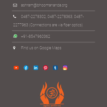
ashram@bhoomananda.org
0487-2278302
,
0487-2278363
,
0487-
2277963
(Connections are via fiber optics)
+91-8547960362
Find us on Google Maps