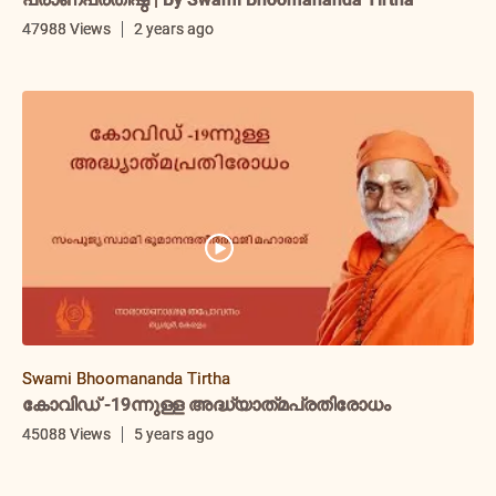
47988 Views
2 years ago
Swami Bhoomananda Tirtha
കോവിഡ് -19ന്നുള്ള അദ്ധ്യാത്‌മപ്രതിരോധം
45088 Views
5 years ago