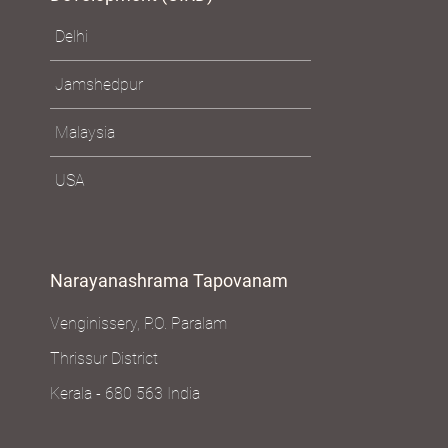
Delhi
Jamshedpur
Malaysia
USA
Narayanashrama Tapovanam
Venginissery, P.O. Paralam
Thrissur District
Kerala - 680 563 India