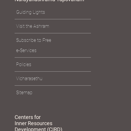
Guiding Lights
Visit the Ashram
Subscribe to Free
e-Services
Policies
Vicharasethu
Sitemap
Centers for
Inner Resources
Development (CIRD)