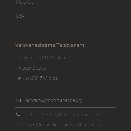
Malaysia
USA
Narayanashrama Tapovanam
Venginissery, P.O. Paralam
Thrissur District
Kerala - 680 563 India
ashram@bhoomananda.org
0487-2278302
,
0487-2278363
,
0487-
2277963
(Connections are via fiber optics)