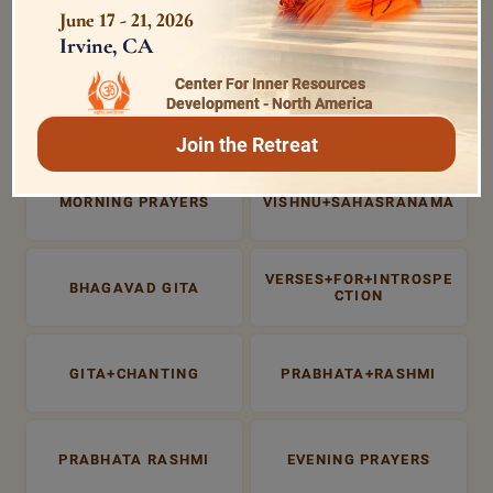
June 17 - 21, 2026
Irvine, CA
Center For Inner Resources
Development - North America
MOST SEARCHED
Join the Retreat
MORNING PRAYERS
VISHNU+SAHASRANAMA
VERSES+FOR+INTROSPE
BHAGAVAD GITA
CTION
GITA+CHANTING
PRABHATA+RASHMI
PRABHATA RASHMI
EVENING PRAYERS