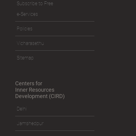
Subscribe to Free
e-Services
Policies
Vicharasethu
Sitemap
Centers for
Inner Resources
Development (CIRD)
Delhi
Jamshedpur