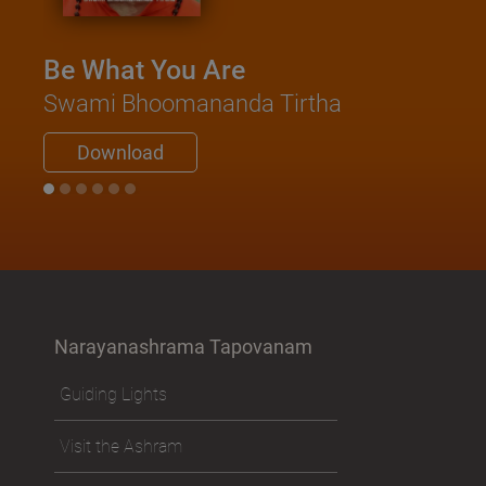
Be What You Are
Swami Bhoomananda Tirtha
Download
Narayanashrama Tapovanam
Guiding Lights
Visit the Ashram