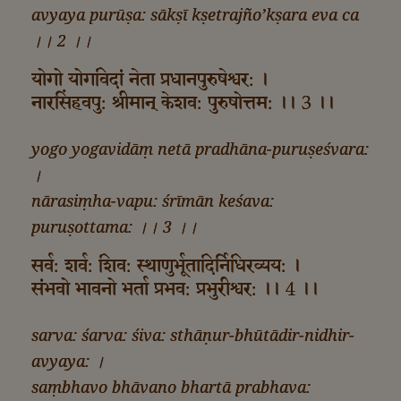
avyaya purūṣa: sākṣī kṣetrajño’kṣara eva ca
।। 2 ।।
योगो योगविदां नेता प्रधानपुरुषेश्वर: ।
नारसिंहवपु: श्रीमान्‌ केशव: पुरुषोत्तम: ।। 3 ।।
yogo yogavidāṃ netā pradhāna-puruṣeśvara:
।
nārasiṃha-vapu: śrīmān keśava:
puruṣottama: ।। 3 ।।
सर्व: शर्व: शिव: स्थाणुर्भूतादिर्निधिरव्यय: ।
संभवो भावनो भर्ता प्रभव: प्रभुरीश्वर: ।। 4 ।।
sarva: śarva: śiva: sthāṇur-bhūtādir-nidhir-
avyaya: ।
saṃbhavo bhāvano bhartā prabhava: