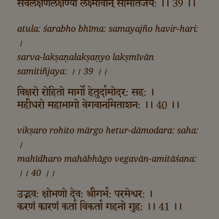
सर्वलक्षणलक्षण्यो लक्ष्मीवान् समितिंजय: ।। 39 ।।
atula: śarabho bhīma: samayajño havir-hari:
।
sarva-lakṣaṇalakṣaṇyo lakṣmīvān
samitiñjaya: ।। 39 ।।
विक्षरो रोहितो मार्गो हेतुर्दामोदर: सह: ।
महीधरो महाभागो वेगवानमिताशन: ।। 40 ।।
vikṣaro rohito mārgo hetur-dāmodara: saha:
।
mahīdharo mahābhāgo vegavān-amitāśana:
।। 40 ।।
उद्भव: क्षोभणो देव: श्रीगर्भ: परमेश्वर: ।
करणं कारणं कर्ता विकर्ता गहनो गुह: ।। 41 ।।