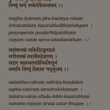
विष्णुं वन्दे सर्वलोकैकनाथम् ।।
megha-śyāmaṃ pīta-kauśeya-vāsaṃ
śrīvatsāṅkaṃ kaustubhod‌bhāsitāṅgam ।
puṇyopetaṃ puṇḍarīkāyatākṣaṃ
viṣṇuṃ vande sarva-lokaikanātham ।।
सशंखचक्रं सकिरीटकुण्डलं
सपीतवस्त्रं सरसीरुहेक्षणम् ।
सहार वक्षस्थलशोभिकौस्तुभं
नमामि विष्णुं शिरसा चतुर्भुजम् ।।
saśaṅkha-cakraṃ sakirīṭa-kuṇḍalaṃ
sapīta-vastraṃ sarasīruhekṣaṇam ।
Sahāra-vakṣa-sthala-śobhi-kaustubhaṃ
namāmi viṣṇuṃ śirasā catur-bhujam ।।