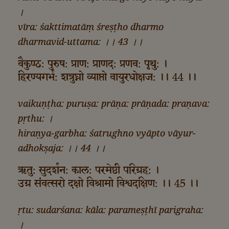
।
vīra: śakttimatāṃ śreṣṭho dharmo
dharmavid-uttama: ।। 43 ।।
वैकुण्ठ: पुरुष: प्राण: प्राणद: प्रणव: पृथु: ।
हिरण्यगर्भ: शत्रुघ्नो व्याप्तो वायुरधोक्षज: ।। 44 ।।
vaikuṇṭha: puruṣa: prāṇa: prāṇada: praṇava:
pṛthu: ।
hiraṇya-garbha: śatrughno vyāpto vāyur-
adhokṣaja: ।। 44 ।।
ऋतु: सुदर्शन: काल: परमेष्ठी परिग्रह: ।
उग्र संवत्सरो दक्षो विश्रामो विश्वदक्षिण: ।। 45 ।।
ṛtu: sudarśana: kāla: parameṣṭhī parigraha:
।