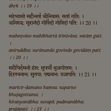
dhṛk ।। 19 ।।
महेष्वासो महीभर्ता श्रीनिवास: सतां गति: ।
अनिरुद्ध: सुरानंदो गोविंदो गोविदां पति: ।। 20 ।।
maheṣvāso mahībhartā śrīnivāsa: satāṃ gati:
।
aniruddha: surānando govindo govidāṃ pati:
।। 20 ।।
मरीचिर्दमनो हंस: सुपर्णो भुजगोत्तम: ।
हिरण्यनाभ: सुतपा: पद्मनाभ: प्रजापति: ।। 21 ।।
marīcir-damano haṃsa: suparṇo
bhujagottama: ।
hiraṇyanābha: sutapā: padmanābha:
prajāpati: ।। 21 ।।