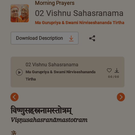
Morning Prayers
02 Vishnu Sahasranama
Ma Gurupriya & Swami Nirviseshananda Tirtha
Download Description
02 Vishnu Sahasranama
Ma Gurupriya & Swami Nirviseshananda
0:0
/
0:0
Tirtha
Previous
Next
विष्णुसहस्रनामस्तोत्रम्
Viṣṇusahasranāmastotram
ॐ