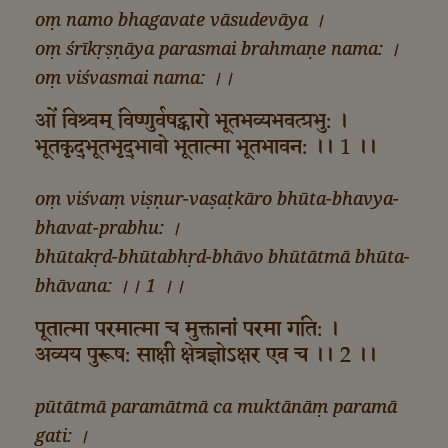
oṃ namo bhagavate vāsudevāya ।
oṃ śrīkṛṣṇāya parasmai brahmaṇe nama: ।
oṃ viśvasmai nama: ।।
ओं विश्र्वम्‌ विष्णुर्वषट्कारो भूतभव्यभवत्प्रभु: ।
भूतकृद्‌भूतभृद्‌भावो भूतात्मा भूतभावन: ।। 1 ।।
oṃ viśvaṃ viṣṇur-vaṣaṭkāro bhūta-bhavya-
bhavat-prabhu: ।
bhūtakṛd-bhūtabhṛd-bhāvo bhūtātmā bhūta-
bhāvana: ।। 1 ।।
पूतात्मा परमात्मा च मुक्तानां परमा गति: ।
अव्यय पुरूष: साक्षी क्षेत्रज्ञोऽक्षर एव च ।। 2 ।।
pūtātmā paramātmā ca muktānāṃ paramā
gati: ।