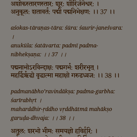
अशोकस्तारणस्तार: शूर: शौरिर्जनेश्वर: ।
अनुकूल: शतावर्त: पद्मी पद्मनिभेक्षण: ।। 37 ।।
aśokas-tāraṇas-tāra: śūra: śaurir-janeśvara:
।
anukūla: śatāvarta: padmī padma-
nibhekṣaṇa: ।। 37 ।।
पद्मनाभोऽरविन्दाक्ष: पद्मगर्भ: शरीरभृत्‌ ।
महर्द्धिर्ऋद्धो वृद्धात्मा महाक्षो गरुडध्वज: ।। 38 ।।
padmanābho’ravindākṣa: padma-garbha:
śarīrabhṛt ।
maharddhir-ṛddho vṛddhātmā mahākṣo
garuḍa-dhvaja: ।। 38 ।।
अतुल: शरभो भीम: समयज्ञो हविर्हरि: ।