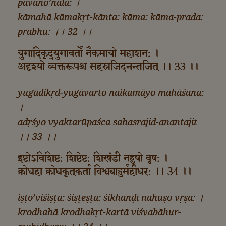
pāvano’nala: ।
kāmahā kāmakṛt-kānta: kāma: kāma-prada:
prabhu: ।। 32 ।।
युगादिकृद्‌युगावर्तो नैकमायो महाशन: ।
अदृश्यो व्यक्तरूपश्च सहस्रजिदनन्तजित्‌ ।। 33 ।।
yugādikṛd-yugāvarto naikamāyo mahāśana:
।
adṛśyo vyaktarūpaśca sahasrajid-anantajit
।। 33 ।।
इष्टोऽविशिष्ट: शिष्टेष्ट: शिखंडी नहुषो वृष: ।
क्रोधहा क्रोधकृत्‌कर्ता विश्वबाहुर्महीधर: ।। 34 ।।
iṣṭo’viśiṣṭa: śiṣṭeṣṭa: śikhanḍī nahuṣo vṛṣa: ।
krodhahā krodhakṛt-kartā viśvabāhur-