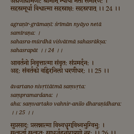
अग्रणीर्ग्रामणी: श्रीमान्‌ न्यायो नेता समीरण: ।
सहस्रमूर्धा विश्वात्मा सहस्राक्ष: सहस्रपात्‌ ।। 24 ।।
agraṇīr-grāmaṇī: śrīmān nyāyo netā
samīraṇa: ।
sahasra-mūrdhā viśvātmā sahasrākṣa:
sahasrapāt ।। 24 ।।
आवर्तनो निवृत्तात्मा संवृत: संप्रमर्दन: ।
अह: संवर्तको वह्निरनिलो धरणीधर: ।। 25 ।।
āvartano nivṛttātmā saṃvṛta:
saṃpramardana: ।
aha: saṃvartako vahnir-anilo dharaṇīdhara:
।। 25 ।।
सुप्रसाद: प्रसन्नात्मा विश्र्वधृग्‌विश्र्वभुग्विभु: ।
सत्कर्ता सत्कृत: साधुर्जह्नुर्नारायणो नर: ।। 26 ।।