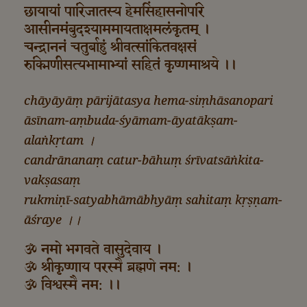
छायायां पारिजातस्य हेमसिंहासनोपरि
आसीनमंबुदश्याममायताक्षमलंकृतम् ।
चन्द्राननं चतुर्बाहुं श्रीवत्सांकितवक्षसं
रुक्मिणीसत्यभामाभ्यां सहितं कृष्णमाश्रये ।।
chāyāyāṃ pārijātasya hema-siṃhāsanopari
āsīnam-aṃbuda-śyāmam-āyatākṣam-
alaṅkṛtam ।
candrānanaṃ catur-bāhuṃ śrīvatsāṅkita-
vakṣasaṃ
rukmiṇī-satyabhāmābhyāṃ sahitaṃ kṛṣṇam-
āśraye ।।
ॐ नमो भगवते वासुदेवाय ।
ॐ श्रीकृष्णाय परस्मै ब्रह्मणे नम: ।
ॐ विश्वस्मै नम: ।।