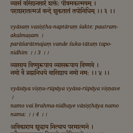
व्यासं वसिष्ठनप्तारं शक्ते: पौत्रमकल्मषम् ।
पराशरातत्मजं वन्दे शुकतातं तपोनिधिम् ।। ३ ।।
vyāsaṃ vasiṣṭha-naptāraṃ śakte: pautram-
akalmaṣam ।
parāśarātmajaṃ vande śuka-tātaṃ tapo-
nidhim ।। 3 ।।
व्यासाय विष्णुरूपाय व्यासरूपाय विष्णवे ।
नमो वै ब्रह्मनिधये वासिष्ठाय नमो नम: ।। ४ ।।
vyāsāya viṣṇu-rūpāya vyāsa-rūpāya viṣṇave
।
namo vai brahma-nidhaye vāsiṣṭhāya namo
nama: ।। 4 ।।
अविकाराय शुद्धाय नित्याय परमात्मने ।