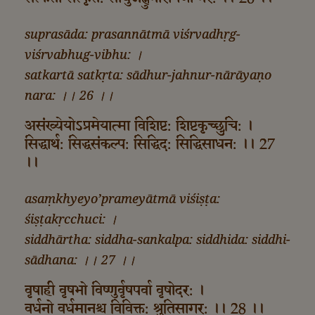
suprasāda: prasannātmā viśrvadhṛg-
viśrvabhug-vibhu: ।
satkartā satkṛta: sādhur-jahnur-nārāyaṇo
nara: ।। 26 ।।
असंख्येयोऽप्रमेयात्मा विशिष्ट: शिष्टकृच्छुचि: ।
सिद्धार्थ: सिद्धसंकल्प: सिद्धिद: सिद्धिसाधन: ।। 27
।।
asaṃkhyeyo’prameyātmā viśiṣṭa:
śiṣṭakṛcchuci: ।
siddhārtha: siddha-sankalpa: siddhida: siddhi-
sādhana: ।। 27 ।।
वृषाही वृषभो विष्णुर्वृषपर्वा वृषोदर: ।
वर्धनो वर्धमानश्च विविक्त: श्रुतिसागर: ।। 28 ।।