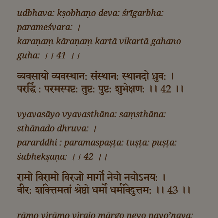
udbhava: kṣobhaṇo deva: śrīgarbha:
parameśvara: ।
karaṇaṃ kāraṇaṃ kartā vikartā gahano
guha: ।। 41 ।।
व्यवसायो व्यवस्थान: संस्थान: स्थानदो ध्रुव: ।
परर्द्धि : परमस्पष्ट: तुष्ट: पुष्ट: शुभेक्षण: ।। 42 ।।
vyavasāyo vyavasthāna: saṃsthāna:
sthānado dhruva: ।
pararddhi : paramaspaṣṭa: tuṣṭa: puṣṭa:
śubhekṣaṇa: ।। 42 ।।
रामो विरामो विरजो मार्गो नेयो नयोऽनय: ।
वीर: शक्त्तिमतां श्रेष्ठो धर्मो धर्मविदुत्तम: ।। 43 ।।
rāmo virāmo virajo mārgo neyo nayo’naya: