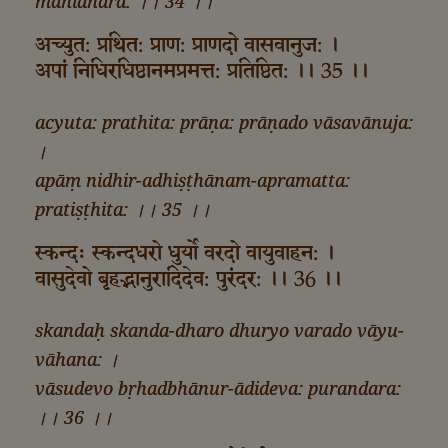
mahīdhara: ।। 34 ।।
अच्युत: प्रथित: प्राण: प्राणदो वासवानुज: ।
अपां निधिरधिष्ठानमप्रमत्त: प्रतिष्ठित: ।। 35 ।।
acyuta: prathita: prāṇa: prāṇado vāsavānuja:
।
apāṃ nidhir-adhiṣṭhānam-apramatta:
pratiṣṭhita: ।। 35 ।।
स्कन्दः स्कन्दधरो धुर्यो वरदो वायुवाहन: ।
वासुदेवो बृहद्भा‌नुरादिदेव: पुरंदर: ।। 36 ।।
skandaḥ skanda-dharo dhuryo varado vāyu-
vāhana: ।
vāsudevo bṛhadbhānur-ādideva: purandara:
।। 36 ।।