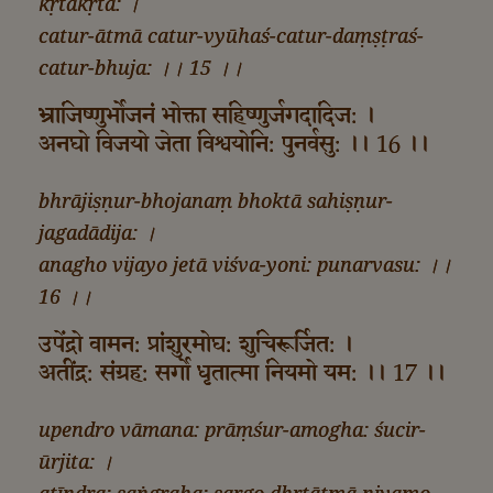
kṛtākṛta: ।
catur-ātmā catur-vyūhaś-catur-daṃṣṭraś-
catur-bhuja: ।। 15 ।।
भ्राजिष्णुर्भोजनं भोक्ता सहिष्णुर्जगदादिज: ।
अनघो विजयो जेता विश्वयोनि: पुनर्वसु: ।। 16 ।।
bhrājiṣṇur-bhojanaṃ bhoktā sahiṣṇur-
jagadādija: ।
anagho vijayo jetā viśva-yoni: punarvasu: ।।
16 ।।
उपेंद्रो वामन: प्रांशुरमोघ: शुचिरूर्जित: ।
अतींद्र: संग्रह: सर्गो धृतात्मा नियमो यम: ।। 17 ।।
upendro vāmana: prāṃśur-amogha: śucir-
ūrjita: ।