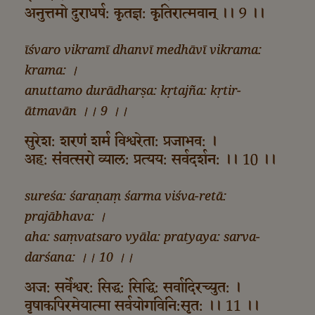
अनुत्तमो दुराधर्ष: कृतज्ञ: कृतिरात्मवान्‌ ।। 9 ।।
īśvaro vikramī dhanvī medhāvī vikrama:
krama: ।
anuttamo durādharṣa: kṛtajña: kṛtir-
ātmavān ।। 9 ।।
सुरेश: शरणं शर्म विश्वरेता: प्रजाभव: ।
अह: संवत्सरो व्याल: प्रत्यय: सर्वदर्शन: ।। 10 ।।
sureśa: śaraṇaṃ śarma viśva-retā:
prajābhava: ।
aha: saṃvatsaro vyāla: pratyaya: sarva-
darśana: ।। 10 ।।
अज: सर्वेश्वर: सिद्ध: सिद्धि: सर्वादिरच्युत: ।
वृषाकपिरमेयात्मा सर्वयोगविनि:सृत: ।। 11 ।।