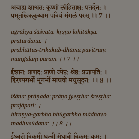
अग्राह्य शाश्वत: कृष्णो लोहिताक्ष: प्रतर्दन: ।
प्रभूतस्त्रिककुब्धाम पवित्रं मंगलं परम्‌ ।। 7 ।।
agrāhya śāśvata: kṛṣṇo lohitākṣa:
pratardana: ।
prabhūtas-trikakub-dhāma pavitraṃ
mangalaṃ param ।। 7 ।।
ईशान: प्राणद: प्राणो ज्येष्ठ: श्रेष्ठ: प्रजापति: ।
हिरण्यगर्भो भूगर्भो माधवो मधुसूदन: ।। 8 ।।
īśāna: prāṇada: prāṇo jyeṣṭha: śreṣṭha:
prajāpati: ।
hiraṇya-garbho bhūgarbho mādhavo
madhusūdana: ।। 8 ।।
ईश्र्वरो विक्रमी धन्वी मेधावी विक्रम: क्रम: ।