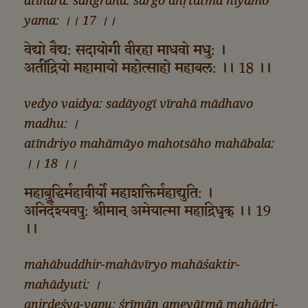
atīndra: saṅgraha: sargo dhṛtātmā niyamo
yama: ।। 17 ।।
वेद्यो वैद्य: सदायोगी वीरहा माधवो मधु: ।
अतींद्रियो महामायो महोत्साहो महाबल: ।। 18 ।।
vedyo vaidya: sadāyogī vīrahā mādhavo
madhu: ।
atīndriyo mahāmāyo mahotsāho mahābala:
।। 18 ।।
महाबुद्धिर्महावीर्यो महाशक्तिर्महाद्युति: ।
अनिर्देश्यवपु: श्रीमान् अमेयात्मा महाद्रिधृक्‌ ।। 19
।।
mahābuddhir-mahāvīryo mahāśaktir-
mahādyuti: ।
anirdeśya-vapu: śrīmān ameyātmā mahādri-