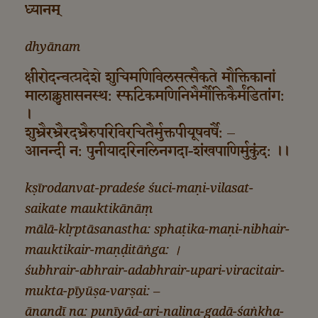
ध्यानम्
dhyānam
क्षीरोदन्वत्प्रदेशे शुचिमणिविलसत्सैकते मौक्तिकानां
मालाक्लृप्तासनस्थ: स्फटिकमणिनिभैर्मौक्तिकैर्मंडितांग:
।
शुभ्रैरभ्रैरदभ्रैरुपरिविरचितैर्मुक्तपीयूषवर्षै: –
आनन्दी न: पुनीयादरिनलिनगदा-शंखपाणिर्मुकुंद: ।।
kṣīrodanvat-pradeśe śuci-maṇi-vilasat-
saikate mauktikānāṃ
mālā-klṛptāsanastha: sphaṭika-maṇi-nibhair-
mauktikair-maṇḍitāṅga: ।
śubhrair-abhrair-adabhrair-upari-viracitair-
mukta-pīyūṣa-varṣai: –
ānandī na: punīyād-ari-nalina-gadā-śaṅkha-