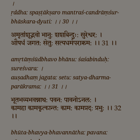
।
ṛddha: spaṣṭākṣaro mantraś-candrāṃśur-
bhāskara-dyuti: ।। 30 ।।
अमृतांशूद्भवो भानु: शशबिन्दुः: सुरेश्वर: ।
औषधं जगत: सेतु: सत्यधर्मपराक्रम: ।। 31 ।।
amṛtāṃśūdbhavo bhānu: śaśabinduḥ:
sureśvara: ।
auṣadhaṃ jagata: setu: satya-dharma-
parākrama: ।। 31 ।।
भूतभव्यभवन्नाथ: पवन: पावनोऽनल: ।
कामहा कामकृत्कान्त: काम: कामप्रद: प्रभु: ।। 32
।।
bhūta-bhavya-bhavannātha: pavana: