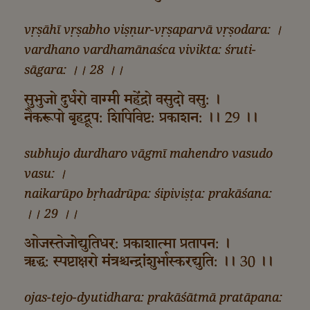
vṛṣāhī vṛṣabho viṣṇur-vṛṣaparvā vṛṣodara: ।
vardhano vardhamānaśca vivikta: śruti-
sāgara: ।। 28 ।।
सुभुजो दुर्धरो वाग्मी महेंद्रो वसुदो वसु: ।
नैकरूपो बृहद्रूप: शिपिविष्ट: प्रकाशन: ।। 29 ।।
subhujo durdharo vāgmī mahendro vasudo
vasu: ।
naikarūpo bṛhadrūpa: śipiviṣṭa: prakāśana:
।। 29 ।।
ओजस्तेजोद्युतिधर: प्रकाशात्मा प्रतापन: ।
ऋद्ध: स्पष्टाक्षरो मंत्रश्चन्द्रांशुर्भास्करद्युति: ।। 30 ।।
ojas-tejo-dyutidhara: prakāśātmā pratāpana: