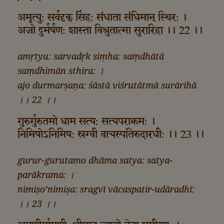
अमृत्यु: सर्वदृक्‌ सिंह: संधाता संधिमान्‌ स्थिर: ।
अजो दुर्मर्षण: शास्ता विश्रुतात्मा सुरारिहा ।। 22 ।।
amṛtyu: sarvadṛk siṃha: saṃdhātā
saṃdhimān sthira: ।
ajo durmarṣaṇa: śāstā viśrutātmā surārihā
।। 22 ।।
गुरुर्गुरुतमो धाम सत्य: सत्यपराक्रम: ।
निमिषोऽनिमिष: स्रग्वी वाचस्पतिरुदारधी: ।। 23 ।।
gurur-gurutamo dhāma satya: satya-
parākrama: ।
nimiṣo’nimiṣa: sragvī vācaspatir-udāradhī:
।। 23 ।।