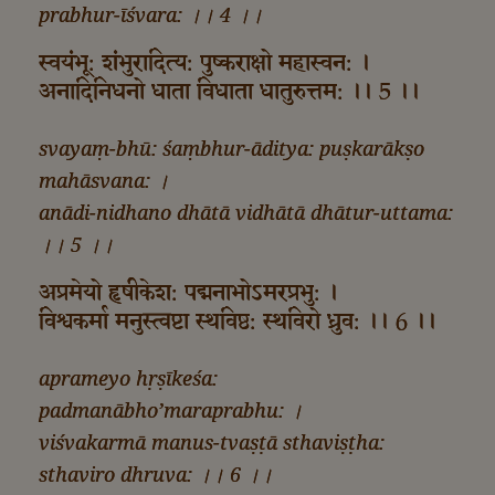
prabhur-īśvara: ।। 4 ।।
स्वयंभू: शंभुरादित्य: पुष्कराक्षो महास्वन: ।
अनादिनिधनो धाता विधाता धातुरुत्तम: ।। 5 ।।
svayaṃ-bhū: śaṃbhur-āditya: puṣkarākṣo
mahāsvana: ।
anādi-nidhano dhātā vidhātā dhātur-uttama:
।। 5 ।।
अप्रमेयो हृषीकेश: पद्मनाभोऽमरप्रभु: ।
विश्वकर्मा मनुस्त्वष्टा स्थविष्ठ: स्थविरो ध्रुव: ।। 6 ।।
aprameyo hṛṣīkeśa:
padmanābho’maraprabhu: ।
viśvakarmā manus-tvaṣṭā sthaviṣṭha:
sthaviro dhruva: ।। 6 ।।