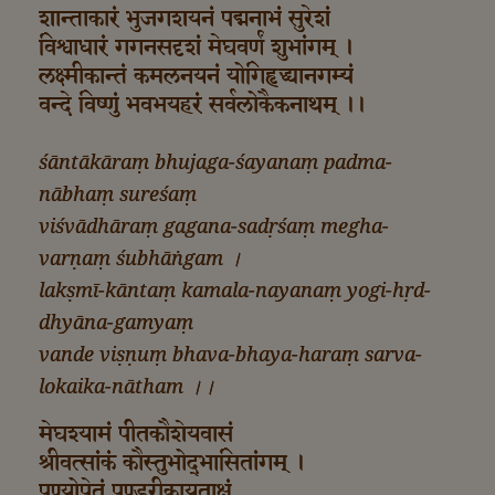
शान्ताकारं भुजगशयनं पद्मनाभं सुरेशं
विश्वाधारं गगनसदृशं मेघवर्णं शुभांगम् ।
लक्ष्मीकान्तं कमलनयनं योगिहृद्ध्यानगम्यं
वन्दे विष्णुं भवभयहरं सर्वलोकैकनाथम् ।।
śāntākāraṃ bhujaga-śayanaṃ padma-
nābhaṃ sureśaṃ
viśvādhāraṃ gagana-sadṛśaṃ megha-
varṇaṃ śubhāṅgam ।
lakṣmī-kāntaṃ kamala-nayanaṃ yogi-hṛd-
dhyāna-gamyaṃ
vande viṣṇuṃ bhava-bhaya-haraṃ sarva-
lokaika-nātham ।।
मेघश्यामं पीतकौशेयवासं
श्रीवत्सांकं कौस्तुभोद्‌भासितांगम् ।
पुण्योपेतं पुण्डरीकायताक्षं