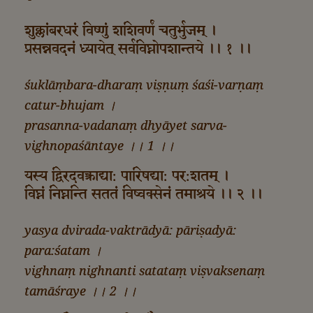
शुक्लांबरधरं विष्णुं शशिवर्णं चतुर्भुजम् ।
प्रसन्नवदनं ध्यायेत् सर्वविघ्नोपशान्तये ।। १ ।।
śuklāṃbara-dharaṃ viṣṇuṃ śaśi-varṇaṃ
catur-bhujam ।
prasanna-vadanaṃ dhyāyet sarva-
vighnopaśāntaye ।। 1 ।।
यस्य द्विरदवक्त्राद्या: पारिषद्या: पर:शतम् ।
विघ्नं निघ्नन्ति सततं विष्वक्सेनं तमाश्रये ।। २ ।।
yasya dvirada-vaktrādyā: pāriṣadyā:
para:śatam ।
vighnaṃ nighnanti satataṃ viṣvaksenaṃ
tamāśraye ।। 2 ।।