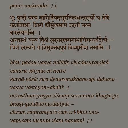
pāṇir-mukunda: ।।
भू: पादौ यस्य नाभिर्वियदसुरनिलश्चन्द्रसूर्यौ च नेत्रे
कर्णावाशा: शिरो द्यौर्मुखमपि दहनो यस्य
वास्तेयमब्धि: ।
अन्तस्थं यस्य विश्वं सुरनरखगगोभोगिगन्धर्वदैत्यै: –
चित्रं रंरम्यते तं त्रिभुवनवपुषं विष्णुमीशं नमामि ।।
bhū: pādau yasya nābhir-viyadasuranilaś-
candra-sūryau ca netre
karṇā-vāśā: śiro dyaur-mukham-api dahano
yasya vāsteyam-abdhi: ।
antasthaṃ yasya viśvaṃ sura-nara-khaga-go
bhogi-gandharva-daityai: –
citraṃ raṃramyate taṃ tri-bhuvana-
vapuṣaṃ viṣṇum-īśaṃ namāmi ।।