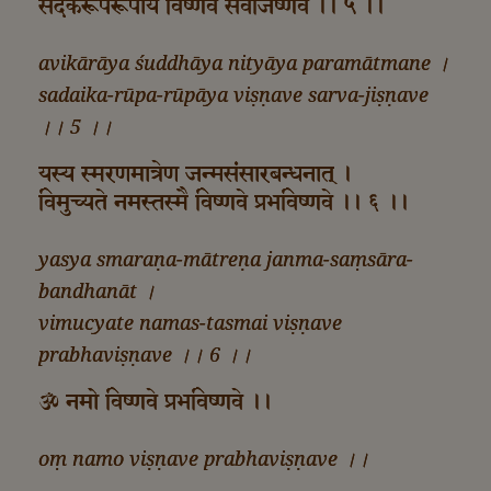
सदैकरूपरूपाय विष्णवे सर्वजिष्णवे ।। ५ ।।
avikārāya śuddhāya nityāya paramātmane ।
sadaika-rūpa-rūpāya viṣṇave sarva-jiṣṇave
।। 5 ।।
यस्य स्मरणमात्रेण जन्मसंसारबन्धनात् ।
विमुच्यते नमस्तस्मै विष्णवे प्रभविष्णवे ।। ६ ।।
yasya smaraṇa-mātreṇa janma-saṃsāra-
bandhanāt ।
vimucyate namas-tasmai viṣṇave
prabhaviṣṇave ।। 6 ।।
ॐ नमो विष्णवे प्रभविष्णवे ।।
oṃ namo viṣṇave prabhaviṣṇave ।।