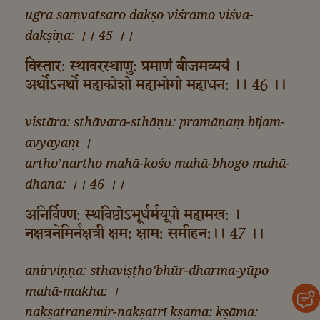
ugra saṃvatsaro dakṣo viśrāmo viśva-
dakṣiṇa: ।। 45 ।।
विस्तार: स्थावरस्थाणु: प्रमाणं बीजमव्ययं ।
अर्थोऽनर्थो महाकोशो महाभोगो महाधन: ।। 46 ।।
vistāra: sthāvara-sthāṇu: pramāṇaṃ bījam-
avyayaṃ ।
artho’nartho mahā-kośo mahā-bhogo mahā-
dhana: ।। 46 ।।
अनिर्विण्ण: स्थविष्ठोऽभूर्धर्मयूपो महामख: ।
नक्षत्रनेमिर्नक्षत्री क्षम: क्षाम: समीहन:।। 47 ।।
anirviṇṇa: sthaviṣṭho’bhūr-dharma-yūpo
mahā-makha: ।
nakṣatranemir-nakṣatrī kṣama: kṣāma: