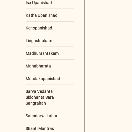
Gurupoornima
Gurupoornima
Retreat
Jnana Yajna
Livestream Events
Online Programs
Other Events
Poojya Swamiji's
Jayanti
Sadhana Shibiram
Sreemad Bhagavad
Tattva Sameeksha
Satram- SBTSS
Youth/Corporate
Workshop