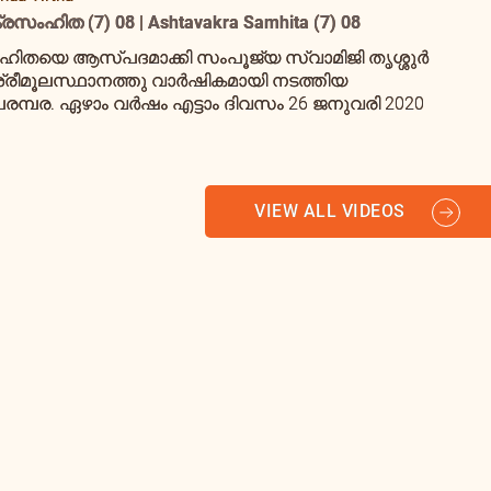
രസംഹിത (7) 08 | Ashtavakra Samhita (7) 08
ഹിതയെ ആസ്പദമാക്കി സംപൂജ്യ സ്വാമിജി തൃശ്ശുർ
ശ്രീമൂലസ്ഥാനത്തു വാർഷികമായി നടത്തിയ
്പര. ഏഴാം വർഷം എട്ടാം ദിവസം 26 ജനുവരി 2020
VIEW ALL VIDEOS