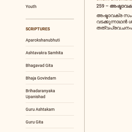
Upanishad
259 – അഷ്ടാവക്
+21 More
അഷ്ടാവക്ര സം
വടക്കുന്നാഥൻ 
തത്വപ്രവചനപരമ
SPEAKERS
Ma Gurupriya
Poojya Swamiji
Nutan Swamiji
PROGRAMS
Enlightened Living
Retreat
Global Bh. Gita
Convention (GBGC)
Global Satsangs