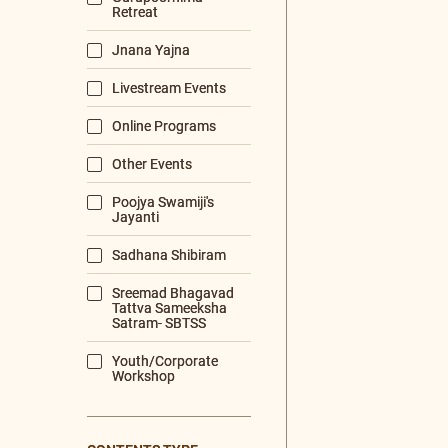
MORNING PRAYERS
VISHNU+SAHA
PRABHATA+RASHMI
PRABHATA 