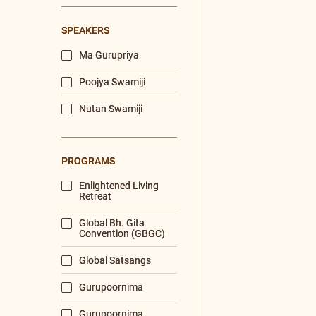
Hindi
Tamil
Bengali
DURATION
< 10 mins
10 - 60 mins
60 mins and more