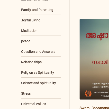
Family and Parenting
Joyful Living
Meditation
+8 More
SCRIPTURES
Aparokshanubhuti
Ashtavakra Samhita
Bhagavad Gita
Bhaja Govindam
Brihadaranyaka
Swami Bhoomanan