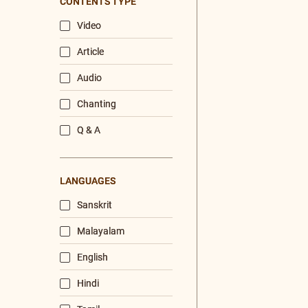
/
Listen
Audio Playlist
The Majesty of the Mind
The Role of a Guru
Devotion
Realise The Self - Here and Now