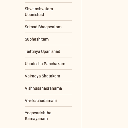
CONTENTS TYPE
Video
Article
Audio
Chanting
Q & A
LANGUAGES
Sanskrit
Malayalam
English