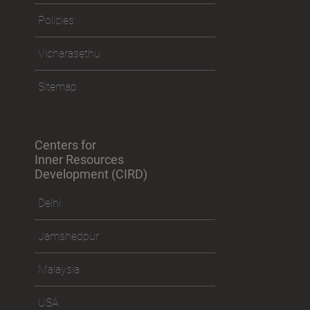
Policies
Vicharasethu
Sitemap
Centers for
Inner Resources
Development (CIRD)
Delhi
Jamshedpur
Malaysia
USA