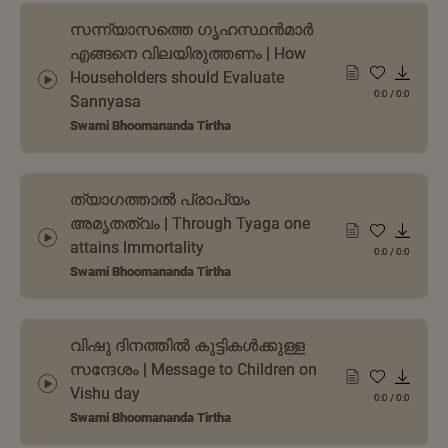
സന്ന്യാസത്തെ ഗൃഹസ്ഥൻമാർ
എങ്ങനെ വിലയിരുത്തണം | How
Householders should Evaluate
0:0
/
0:0
Sannyasa
Swami Bhoomananda Tirtha
ത്യാഗത്താൽ പ്രാപ്യം
അമൃതത്വം | Through Tyaga one
attains Immortality
0:0
/
0:0
Swami Bhoomananda Tirtha
വിഷു ദിനത്തിൽ കുട്ടികൾക്കുള്ള
സന്ദേശം | Message to Children on
Vishu day
0:0
/
0:0
Swami Bhoomananda Tirtha