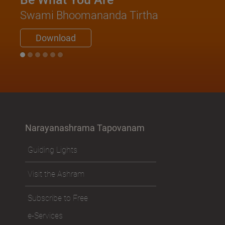
Swami Bhoomananda Tirtha
Download
Narayanashrama Tapovanam
Guiding Lights
Visit the Ashram
Subscribe to Free
e-Services