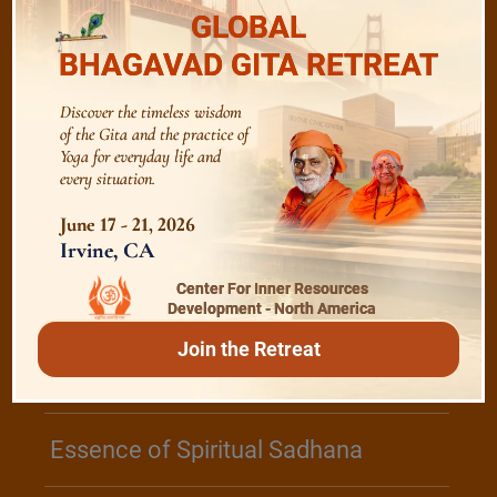
Devotion
GLOBAL
BHAGAVAD GITA RETREAT
Realise The Self - Here and Now
Discover the timeless wisdom
of the Gita and the practice of
Yoga for everyday life and
every situation.
/
Play
Video Playlist
June 17 - 21, 2026
Irvine, CA
Center For Inner Resources
Bhagavad Gita
Development - North America
Join the Retreat
Shanti Mantras
Essence of Spiritual Sadhana