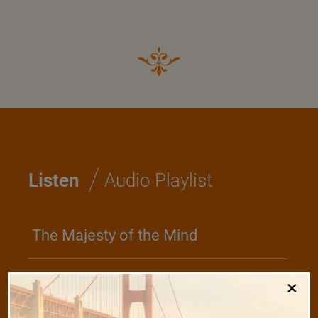
/
Listen
Audio Playlist
The Majesty of the Mind
The Role of a Guru
×