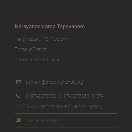
Narayanashrama Tapovanam
Venginissery, P.O. Paralam
Thrissur District
Kerala - 680 563 India
ashram@bhoomananda.org
0487-2278302
,
0487-2278363
,
0487-
2277963
(Connections are via fiber optics)
+91-8547960362